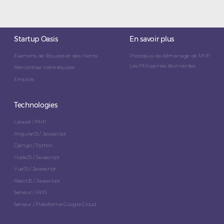
Startup Oasis
En savoir plus
Examens de l'équipe et des clients
Processus de démarrage de MVP
Les Philippines étonnantes
Rencontrez notre équipe
Emplois
Technologies
Laravel / PHP
AngularJS / Javascript
Django / Python
NodeJS / Javascript
VueJS / Javascript
ReactJS / Javascript
Serveur / AWS
Serveur / Plateforme Google Cloud