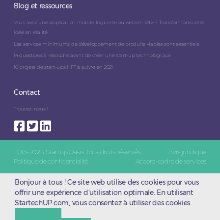
Blog et ressources
Vous avez une application mobile, logicielle ou web en tête ? Transformons cette
idée en réalité.
Les services minimums de développement de produits viables sont essentiels
14 questions à résoudre avant de créer une start-up technologique
10 projets de start-ups NFT à suivre en 2021
Contact
Trouvez-nous !
2013-2024 Startup Oasis. Tous droits réservés.
Avis juridique
Politique de confidentialité
Accord-cadre de services
Bonjour à tous ! Ce site web utilise des cookies pour vous
offrir une expérience d'utilisation optimale. En utilisant
StartechUP.com, vous consentez à
utiliser des cookies.