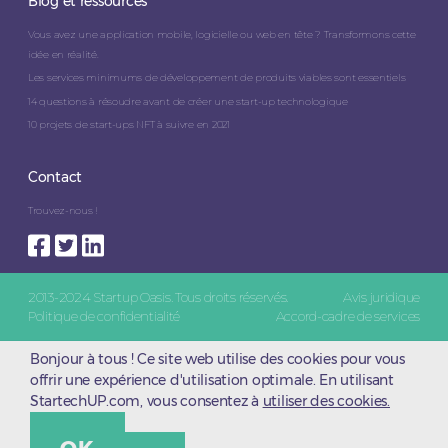
Blog et ressources
Vous avez une application mobile, logicielle ou web en tête ? Transformons cette
idée en réalité.
Les services minimums de développement de produits viables sont essentiels
14 questions à résoudre avant de créer une start-up technologique
10 projets de start-ups NFT à suivre en 2021
Contact
Trouvez-nous !
2013-2024 Startup Oasis. Tous droits réservés.
Avis juridique
Politique de confidentialité
Accord-cadre de services
Bonjour à tous ! Ce site web utilise des cookies pour vous
offrir une expérience d'utilisation optimale. En utilisant
StartechUP.com, vous consentez à
utiliser des cookies.