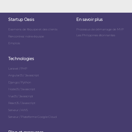
Startup Oasis
En savoir plus
Examens de l'équipe et des clients
Processus de démarrage de MVP
Les Philippines étonnantes
Rencontrez notre équipe
Emplois
Technologies
Laravel / PHP
AngularJS / Javascript
Django / Python
NodeJS / Javascript
VueJS / Javascript
ReactJS / Javascript
Serveur / AWS
Serveur / Plateforme Google Cloud