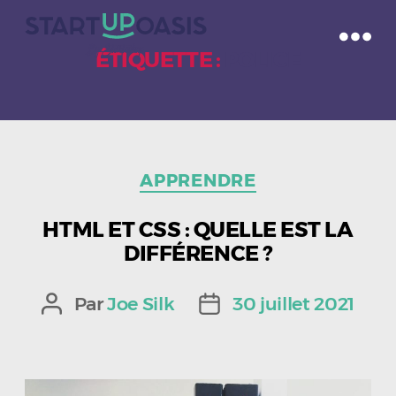
ÉTIQUETTE :
POLICE
Catégories
APPRENDRE
HTML ET CSS : QUELLE EST LA
DIFFÉRENCE ?
Par
Joe Silk
30 juillet 2021
Auteur
Date
de
de
l’article
l’article