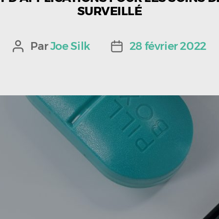
SURVEILLÉ
Par
Joe Silk
28 février 2022
Auteur
Date
de
de
l’article
l’article