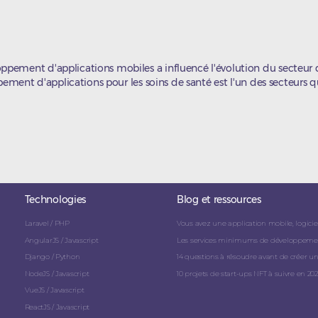
ement d'applications mobiles a influencé l'évolution du secteur d
pement d'applications pour les soins de santé est l'un des secteurs qu
Technologies
Blog et ressources
Laravel / PHP
Vous avez une application mobile, logicie
AngularJS / Javascript
Les services minimums de développement 
Django / Python
14 questions à résoudre avant de créer u
NodeJS / Javascript
10 projets de start-ups NFT à suivre en 202
VueJS / Javascript
ReactJS / Javascript