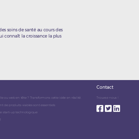
es soins de santé au cours des
i connaît la croissance la plus
Contact
lle ou web en tête ? Transformons cette idée en réalité.
Trouvez-nous !
de produits viables sont essentiels
ne start-up technologique
1