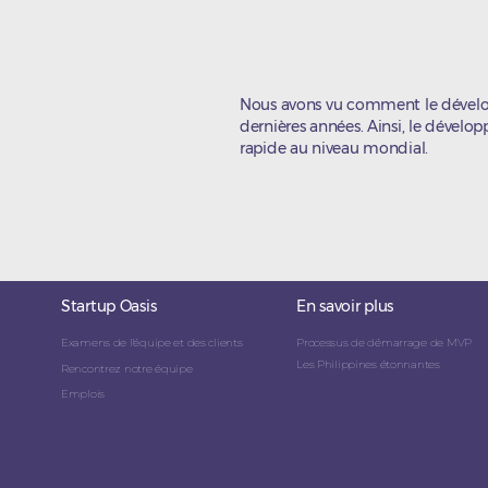
Nous avons vu comment le développ
dernières années. Ainsi, le dévelop
rapide au niveau mondial.
Startup Oasis
En savoir plus
Examens de l'équipe et des clients
Processus de démarrage de MVP
Les Philippines étonnantes
Rencontrez notre équipe
Emplois