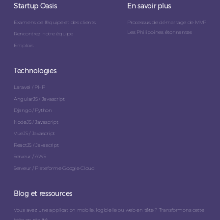
Startup Oasis
En savoir plus
Examens de l'équipe et des clients
Processus de démarrage de MVP
Les Philippines étonnantes
Rencontrez notre équipe
Emplois
Technologies
Laravel / PHP
AngularJS / Javascript
Django / Python
NodeJS / Javascript
VueJS / Javascript
ReactJS / Javascript
Serveur / AWS
Serveur / Plateforme Google Cloud
Blog et ressources
Vous avez une application mobile, logicielle ou web en tête ? Transformons cette
idée en réalité.