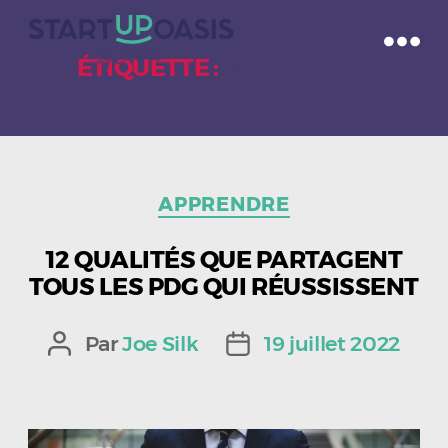
ÉTIQUETTE :
APPRENDRE
Catégories
APPRENDRE
12 QUALITÉS QUE PARTAGENT
TOUS LES PDG QUI RÉUSSISSENT
Par
Joe Silk
19 juillet 2022
Auteur
Date
de
de
l’article
l’article