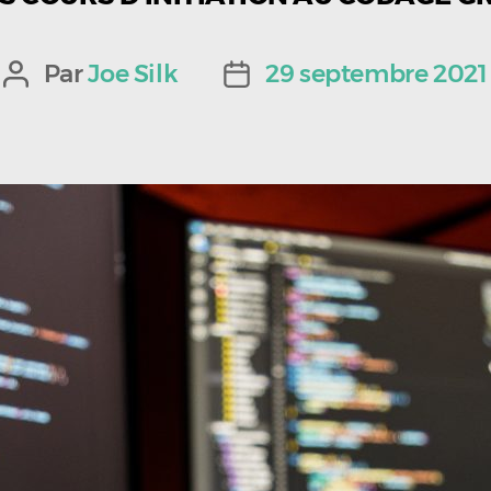
Par
Joe Silk
29 septembre 2021
Auteur
Date
de
de
l’article
l’article