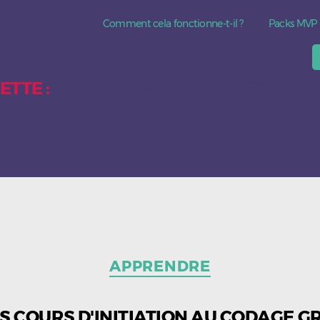
Comment cela fonctionne-t-il ?
Packs MVP
ETTE :
COMPÉTENCES EN PROGRAMM
Catégories
APPRENDRE
S COURS D'INITIATION AU CODAGE G