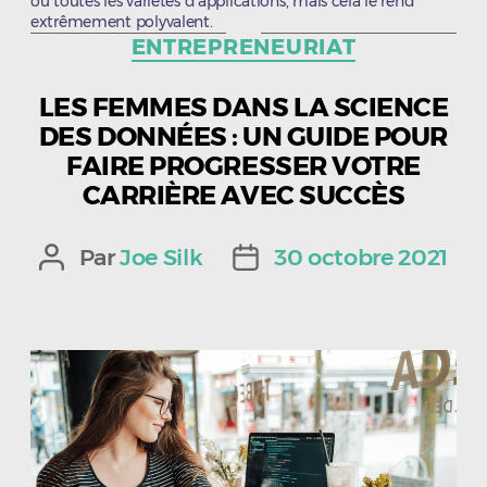
ou toutes les variétés d'applications, mais cela le rend
extrêmement polyvalent.
Catégories
ENTREPRENEURIAT
LES FEMMES DANS LA SCIENCE
DES DONNÉES : UN GUIDE POUR
FAIRE PROGRESSER VOTRE
CARRIÈRE AVEC SUCCÈS
Par
Joe Silk
30 octobre 2021
Auteur
Date
de
de
l’article
l’article