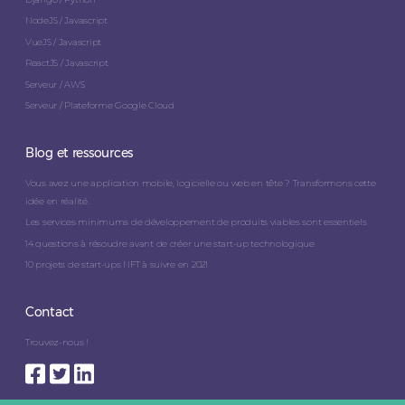
NodeJS / Javascript
VueJS / Javascript
ReactJS / Javascript
Serveur / AWS
Serveur / Plateforme Google Cloud
Blog et ressources
Vous avez une application mobile, logicielle ou web en tête ? Transformons cette
idée en réalité.
Les services minimums de développement de produits viables sont essentiels
14 questions à résoudre avant de créer une start-up technologique
10 projets de start-ups NFT à suivre en 2021
Contact
Trouvez-nous !