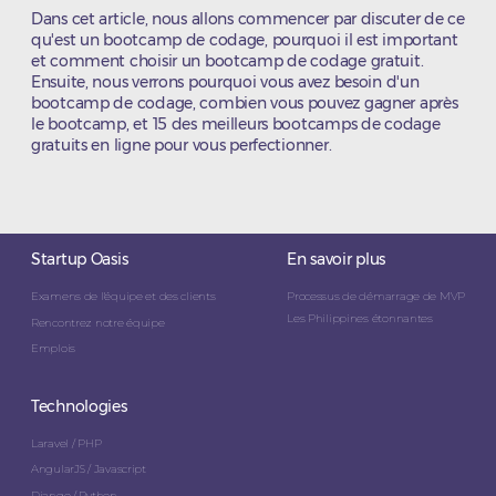
Dans cet article, nous allons commencer par discuter de ce
qu'est un bootcamp de codage, pourquoi il est important
et comment choisir un bootcamp de codage gratuit.
Ensuite, nous verrons pourquoi vous avez besoin d'un
bootcamp de codage, combien vous pouvez gagner après
le bootcamp, et 15 des meilleurs bootcamps de codage
gratuits en ligne pour vous perfectionner.
Startup Oasis
En savoir plus
Examens de l'équipe et des clients
Processus de démarrage de MVP
Les Philippines étonnantes
Rencontrez notre équipe
Emplois
Technologies
Laravel / PHP
AngularJS / Javascript
Django / Python