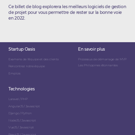
Ce billet de blog explorera les meilleurs logiciels de gestion
de projet pour vous permettre de rester sur la bonne voie
en 2022.
Startup Oasis
En savoir plus
Examens de l'équipe et des clients
Processus de démarrage de MVP
Les Philippines étonnantes
Rencontrez notre équipe
Emplois
Technologies
Laravel / PHP
AngularJS / Javascript
Django / Python
NodeJS / Javascript
VueJS / Javascript
ReactJS / Javascript