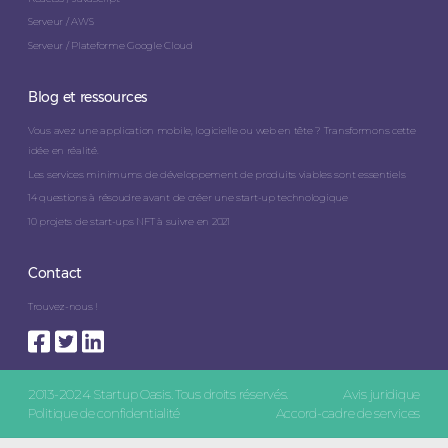
Serveur / AWS
Serveur / Plateforme Google Cloud
Blog et ressources
Vous avez une application mobile, logicielle ou web en tête ? Transformons cette
idée en réalité.
Les services minimums de développement de produits viables sont essentiels
14 questions à résoudre avant de créer une start-up technologique
10 projets de start-ups NFT à suivre en 2021
Contact
Trouvez-nous !
2013-2024 Startup Oasis. Tous droits réservés.
Avis juridique
Politique de confidentialité
Accord-cadre de services