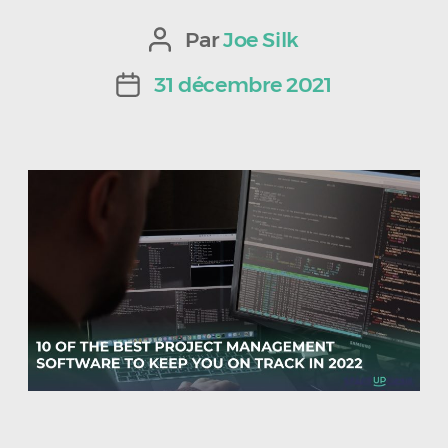
Par
Joe Silk
Auteur
de
31 décembre 2021
Date
l’article
de
l’article