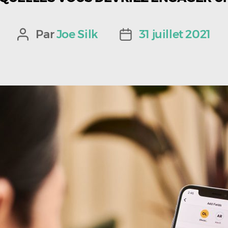
Par
Joe Silk
31 juillet 2021
Auteur
Date
de
de
l’article
l’article