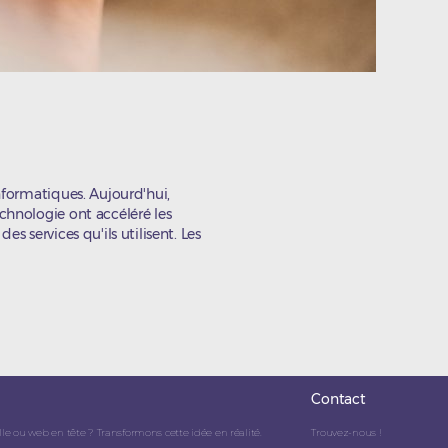
informatiques. Aujourd'hui,
echnologie ont accéléré les
es services qu'ils utilisent. Les
Contact
lle ou web en tête ? Transformons cette idée en réalité.
Trouvez-nous !