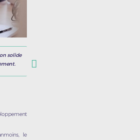
ion solide
nement.
eloppement
nmoins, le