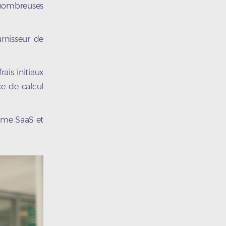
 nombreuses
urnisseur de
ais initiaux
e de calcul
orme SaaS et