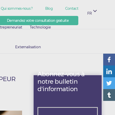
Qui sommes-nous ?
Blog
Contact
FR
Demandez votre consultation gratuite
trepreneuriat
Technologie
Externalisation
Abonnez-vous à
PPEUR
notre bulletin
d'information