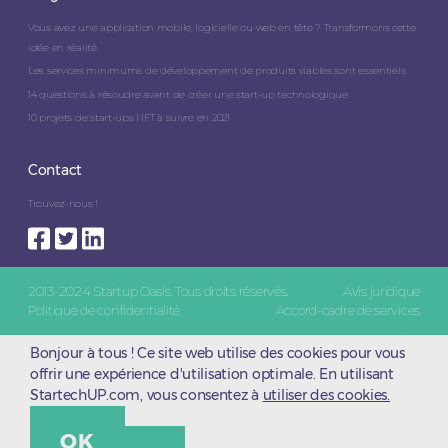
Vous avez une application mobile, logicielle ou web en tête ? Transformons cette
idée en réalité.
Les services minimums de développement de produits viables sont essentiels
14 questions à résoudre avant de créer une start-up technologique
10 projets de start-ups NFT à suivre en 2021
Contact
Trouvez-nous !
2013-2024 Startup Oasis. Tous droits réservés.
Avis juridique
Politique de confidentialité
Accord-cadre de services
Bonjour à tous ! Ce site web utilise des cookies pour vous
offrir une expérience d'utilisation optimale. En utilisant
StartechUP.com, vous consentez à
utiliser des cookies.
OK