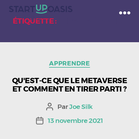
ÉTIQUETTE :
TERME MÉTAVERS
Catégories
APPRENDRE
QU'EST-CE QUE LE METAVERSE
ET COMMENT EN TIRER PARTI ?
Par
Joe Silk
Auteur
de
13 novembre 2021
Date
l’article
de