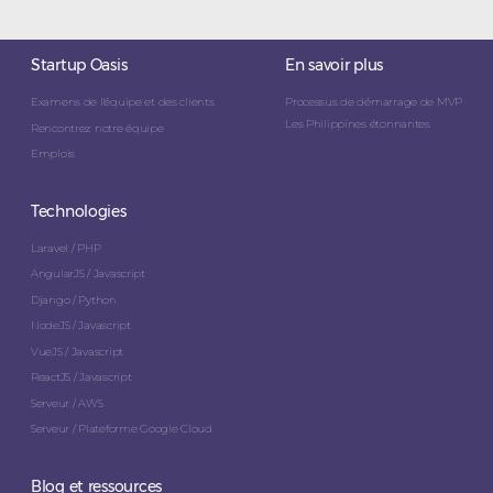
Startup Oasis
En savoir plus
Examens de l'équipe et des clients
Processus de démarrage de MVP
Les Philippines étonnantes
Rencontrez notre équipe
Emplois
Technologies
Laravel / PHP
AngularJS / Javascript
Django / Python
NodeJS / Javascript
VueJS / Javascript
ReactJS / Javascript
Serveur / AWS
Serveur / Plateforme Google Cloud
Blog et ressources