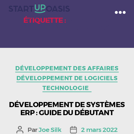
ÉTIQUETTE :
PROCESSUS
OPÉRATIONNELS DE BASE
Catégories
DÉVELOPPEMENT DES AFFAIRES
DÉVELOPPEMENT DE LOGICIELS
TECHNOLOGIE
DÉVELOPPEMENT DE SYSTÈMES
ERP : GUIDE DU DÉBUTANT
Par
Joe Silk
2 mars 2022
Auteur
Date