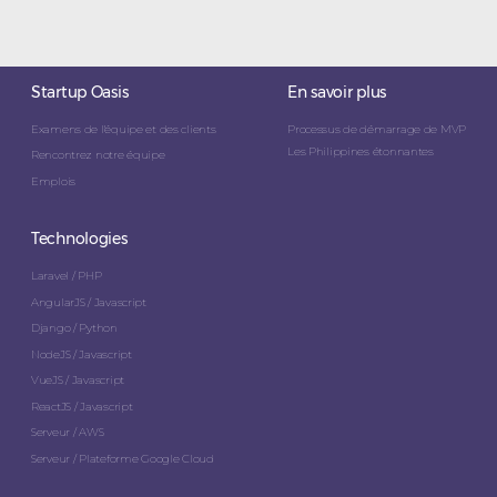
Startup Oasis
En savoir plus
Examens de l'équipe et des clients
Processus de démarrage de MVP
Les Philippines étonnantes
Rencontrez notre équipe
Emplois
Technologies
Laravel / PHP
AngularJS / Javascript
Django / Python
NodeJS / Javascript
VueJS / Javascript
ReactJS / Javascript
Serveur / AWS
Serveur / Plateforme Google Cloud