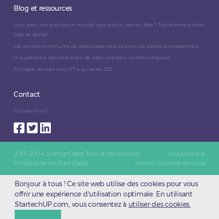
Blog et ressources
Vous avez une application mobile, logicielle ou web en tête ? Transformons cette
idée en réalité.
Les services minimums de développement de produits viables sont essentiels
14 questions à résoudre avant de créer une start-up technologique
10 projets de start-ups NFT à suivre en 2021
Contact
Trouvez-nous !
2013-2024 Startup Oasis. Tous droits réservés.
Avis juridique
Politique de confidentialité
Accord-cadre de services
Bonjour à tous ! Ce site web utilise des cookies pour vous
offrir une expérience d'utilisation optimale. En utilisant
StartechUP.com, vous consentez à
utiliser des cookies.