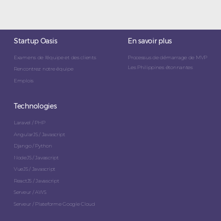
Startup Oasis
En savoir plus
Examens de l'équipe et des clients
Processus de démarrage de MVP
Les Philippines étonnantes
Rencontrez notre équipe
Emplois
Technologies
Laravel / PHP
AngularJS / Javascript
Django / Python
NodeJS / Javascript
VueJS / Javascript
ReactJS / Javascript
Serveur / AWS
Serveur / Plateforme Google Cloud