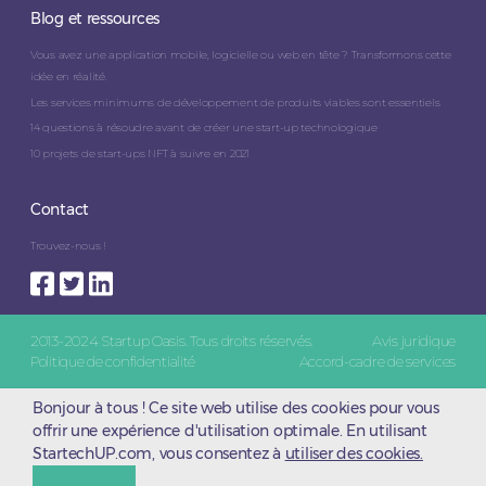
Blog et ressources
Vous avez une application mobile, logicielle ou web en tête ? Transformons cette
idée en réalité.
Les services minimums de développement de produits viables sont essentiels
14 questions à résoudre avant de créer une start-up technologique
10 projets de start-ups NFT à suivre en 2021
Contact
Trouvez-nous !
2013-2024 Startup Oasis. Tous droits réservés.
Avis juridique
Politique de confidentialité
Accord-cadre de services
Bonjour à tous ! Ce site web utilise des cookies pour vous
offrir une expérience d'utilisation optimale. En utilisant
StartechUP.com, vous consentez à
utiliser des cookies.