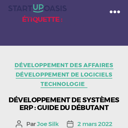
ÉTIQUETTE :
PRINCIPAUX
PROCESSUS
Catégories
DÉVELOPPEMENT DES AFFAIRES
DÉVELOPPEMENT DE LOGICIELS
TECHNOLOGIE
DÉVELOPPEMENT DE SYSTÈMES
ERP : GUIDE DU DÉBUTANT
Par
Joe Silk
2 mars 2022
Auteur
Date