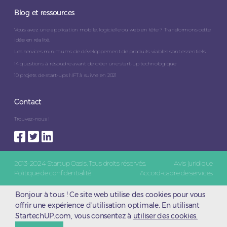
Blog et ressources
Vous avez une application mobile, logicielle ou web en tête ? Transformons cette
idée en réalité.
Les services minimums de développement de produits viables sont essentiels
14 questions à résoudre avant de créer une start-up technologique
10 projets de start-ups NFT à suivre en 2021
Contact
Trouvez-nous !
2013-2024 Startup Oasis. Tous droits réservés.
Avis juridique
Politique de confidentialité
Accord-cadre de services
Bonjour à tous ! Ce site web utilise des cookies pour vous
offrir une expérience d'utilisation optimale. En utilisant
StartechUP.com, vous consentez à
utiliser des cookies.