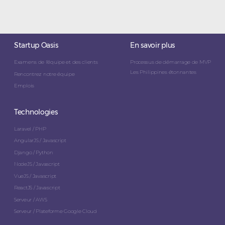
Startup Oasis
En savoir plus
Examens de l'équipe et des clients
Processus de démarrage de MVP
Les Philippines étonnantes
Rencontrez notre équipe
Emplois
Technologies
Laravel / PHP
AngularJS / Javascript
Django / Python
NodeJS / Javascript
VueJS / Javascript
ReactJS / Javascript
Serveur / AWS
Serveur / Plateforme Google Cloud