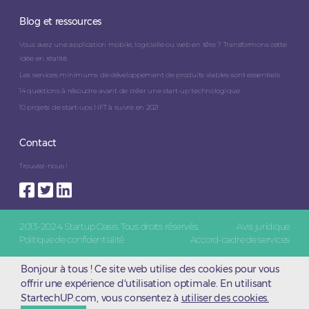
Blog et ressources
Vous avez une application mobile, logicielle ou web en tête ? Transformons cette
idée en réalité.
Les services minimums de développement de produits viables sont essentiels
14 questions à résoudre avant de créer une start-up technologique
10 projets de start-ups NFT à suivre en 2021
Contact
Trouvez-nous !
2013-2024 Startup Oasis. Tous droits réservés.
Avis juridique
Politique de confidentialité
Accord-cadre de services
Bonjour à tous ! Ce site web utilise des cookies pour vous
offrir une expérience d'utilisation optimale. En utilisant
StartechUP.com, vous consentez à
utiliser des cookies.