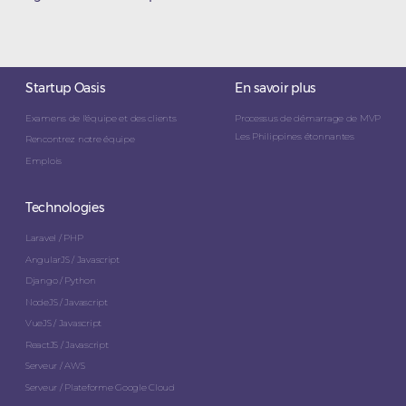
Startup Oasis
En savoir plus
Examens de l'équipe et des clients
Processus de démarrage de MVP
Les Philippines étonnantes
Rencontrez notre équipe
Emplois
Technologies
Laravel / PHP
AngularJS / Javascript
Django / Python
NodeJS / Javascript
VueJS / Javascript
ReactJS / Javascript
Serveur / AWS
Serveur / Plateforme Google Cloud