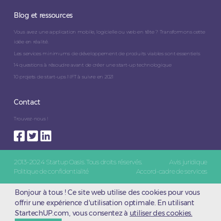
Blog et ressources
Vous avez une application mobile, logicielle ou web en tête ? Transformons cette
idée en réalité.
Les services minimums de développement de produits viables sont essentiels
14 questions à résoudre avant de créer une start-up technologique
10 projets de start-ups NFT à suivre en 2021
Contact
Trouvez-nous !
2013-2024 Startup Oasis. Tous droits réservés.
Avis juridique
Politique de confidentialité
Accord-cadre de services
Bonjour à tous ! Ce site web utilise des cookies pour vous
offrir une expérience d'utilisation optimale. En utilisant
StartechUP.com, vous consentez à
utiliser des cookies.