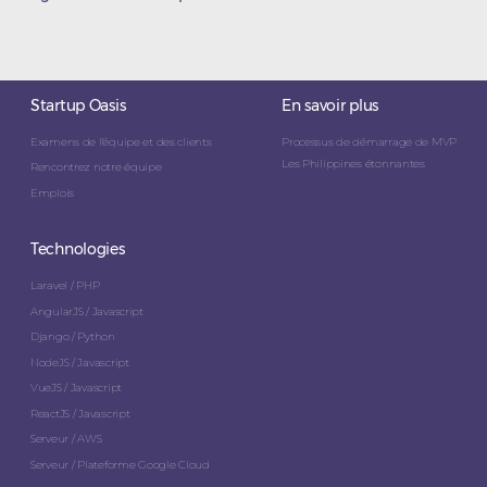
Startup Oasis
En savoir plus
Examens de l'équipe et des clients
Processus de démarrage de MVP
Les Philippines étonnantes
Rencontrez notre équipe
Emplois
Technologies
Laravel / PHP
AngularJS / Javascript
Django / Python
NodeJS / Javascript
VueJS / Javascript
ReactJS / Javascript
Serveur / AWS
Serveur / Plateforme Google Cloud