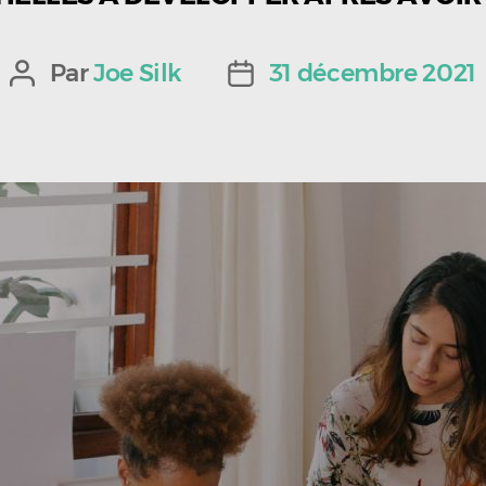
Par
Joe Silk
31 décembre 2021
Auteur
Date
de
de
l’article
l’article