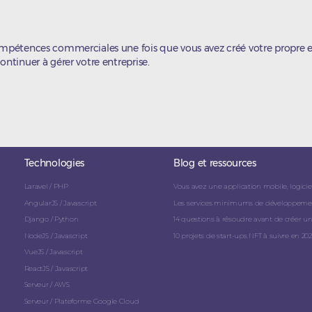
compétences commerciales une fois que vous avez créé votre propre e
ontinuer à gérer votre entreprise.
Technologies
Blog et ressources
Laravel / PHP
Vous avez une application mobile, logicie
AngularJS / Javascript
Les services minimums de développement 
Django / Python
14 questions à résoudre avant de créer u
NodeJS / Javascript
10 projets de start-ups NFT à suivre en 202
VueJS / Javascript
ReactJS / Javascript
Serveur / AWS
Serveur / Plateforme Google Cloud