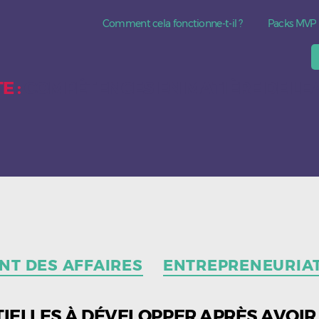
Comment cela fonctionne-t-il ?
Packs MVP
E :
COMPÉTENCES EN MATIÈRE DE LE
Catégories
T DES AFFAIRES
ENTREPRENEURIA
IELLES À DÉVELOPPER APRÈS AVOIR