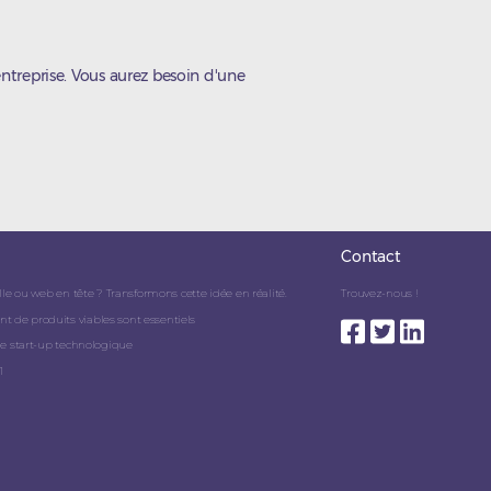
ntreprise. Vous aurez besoin d'une
Contact
lle ou web en tête ? Transformons cette idée en réalité.
Trouvez-nous !
de produits viables sont essentiels
ne start-up technologique
1