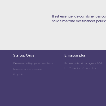
Il est essentiel de combiner ces 
solide maîtrise des finances pour c
Startup Oasis
En savoir plus
Examens de l'équipe et des clients
Processus de démarrage de MVP
Les Philippines étonnantes
Rencontrez notre équipe
Emplois