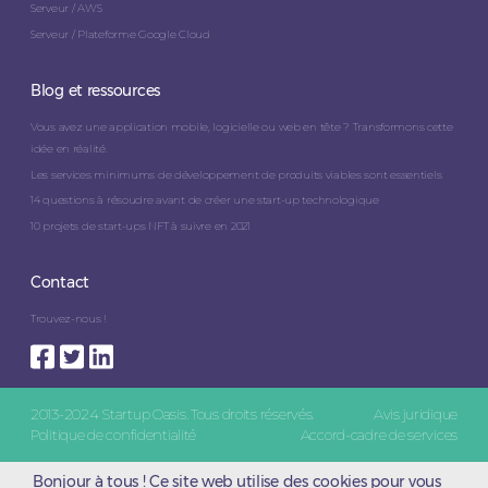
Serveur / AWS
Serveur / Plateforme Google Cloud
Blog et ressources
Vous avez une application mobile, logicielle ou web en tête ? Transformons cette
idée en réalité.
Les services minimums de développement de produits viables sont essentiels
14 questions à résoudre avant de créer une start-up technologique
10 projets de start-ups NFT à suivre en 2021
Contact
Trouvez-nous !
2013-2024 Startup Oasis. Tous droits réservés.
Avis juridique
Politique de confidentialité
Accord-cadre de services
Bonjour à tous ! Ce site web utilise des cookies pour vous