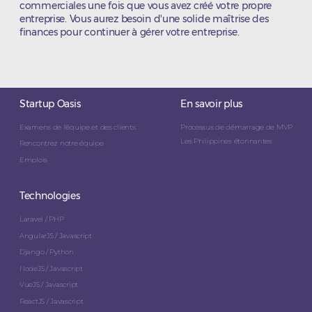
commerciales une fois que vous avez créé votre propre
entreprise. Vous aurez besoin d'une solide maîtrise des
finances pour continuer à gérer votre entreprise.
Startup Oasis
En savoir plus
Examens de l'équipe et des clients
Processus de démarrage de MVP
Les Philippines étonnantes
Rencontrez notre équipe
Emplois
Technologies
Laravel / PHP
AngularJS / Javascript
Django / Python
NodeJS / Javascript
VueJS / Javascript
ReactJS / Javascript