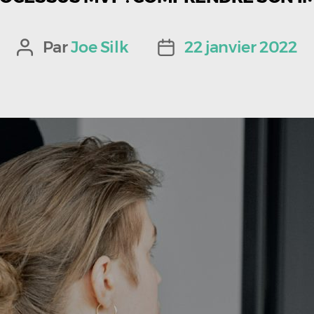
Par
Joe Silk
22 janvier 2022
Auteur
Date
de
de
l’article
l’article