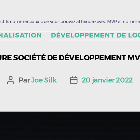
bjectifs commerciaux que vous pouvez atteindre avec MVP et comment
Catégories
NALISATION
DÉVELOPPEMENT DE LOG
URE SOCIÉTÉ DE DÉVELOPPEMENT MVP
Par
Joe Silk
20 janvier 2022
Auteur
Date
de
de
l’article
l’article