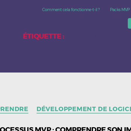
Comment cela fonctionne-t-il ?
Packs MVP
ÉTIQUETTE :
MVP RÉUSSI
Catégories
PRENDRE
DÉVELOPPEMENT DE LOGIC
ROCESSUS MVP : COMPRENDRE SON 