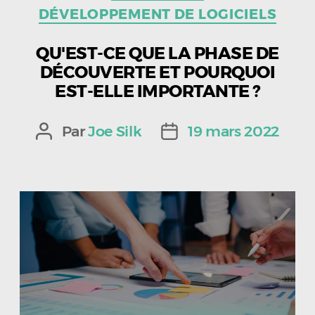
DÉVELOPPEMENT DE LOGICIELS
QU'EST-CE QUE LA PHASE DE
DÉCOUVERTE ET POURQUOI
EST-ELLE IMPORTANTE ?
Par
Joe Silk
19 mars 2022
Auteur
Date
de
de
l’article
l’article