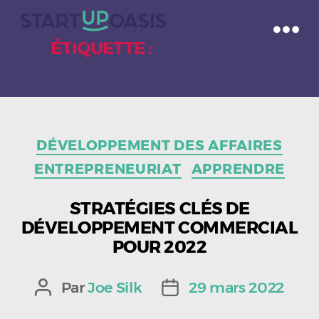
ÉTIQUETTE :
PUBLIC CIBLE
Catégories
DÉVELOPPEMENT DES AFFAIRES
ENTREPRENEURIAT
APPRENDRE
STRATÉGIES CLÉS DE
DÉVELOPPEMENT COMMERCIAL
POUR 2022
Par
Joe Silk
29 mars 2022
Auteur
Date
de
de