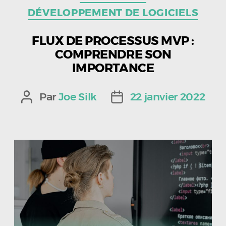
DÉVELOPPEMENT DE LOGICIELS
FLUX DE PROCESSUS MVP :
COMPRENDRE SON
IMPORTANCE
Par
Joe Silk
22 janvier 2022
Auteur
Date
de
de
l’article
l’article