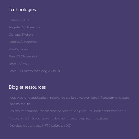
Technologies
Laravel / PHP
AngularJS / Javascript
Django / Python
NodeJS / Javascript
VueJS / Javascript
ReactJS / Javascript
Serveur / AWS
Serveur / Plateforme Google Cloud
Blog et ressources
Vous avez une application mobile, logicielle ou web en tête ? Transformons cette
idée en réalité.
Les services minimums de développement de produits viables sont essentiels
14 questions à résoudre avant de créer une start-up technologique
10 projets de start-ups NFT à suivre en 2021