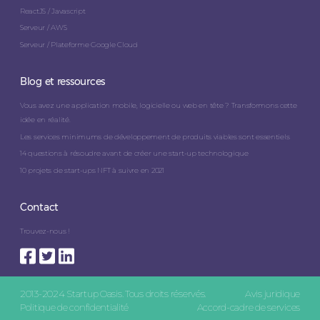
ReactJS / Javascript
Serveur / AWS
Serveur / Plateforme Google Cloud
Blog et ressources
Vous avez une application mobile, logicielle ou web en tête ? Transformons cette
idée en réalité.
Les services minimums de développement de produits viables sont essentiels
14 questions à résoudre avant de créer une start-up technologique
10 projets de start-ups NFT à suivre en 2021
Contact
Trouvez-nous !
2013-2024 Startup Oasis. Tous droits réservés.
Avis juridique
Politique de confidentialité
Accord-cadre de services