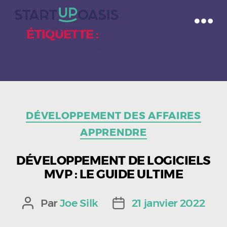
ÉTIQUETTE :
MVP SOFTWARE
DEVELOPMENT
Catégories
DÉVELOPPEMENT DES AFFAIRES
APPRENDRE
DÉVELOPPEMENT DE LOGICIELS
MVP : LE GUIDE ULTIME
Par
Joe Silk
21 janvier 2022
Auteur
Date
de
de