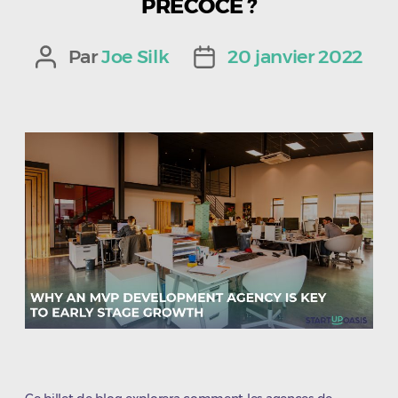
PRÉCOCE ?
Par
Joe Silk
20 janvier 2022
Auteur
Date
de
de
l’article
l’article