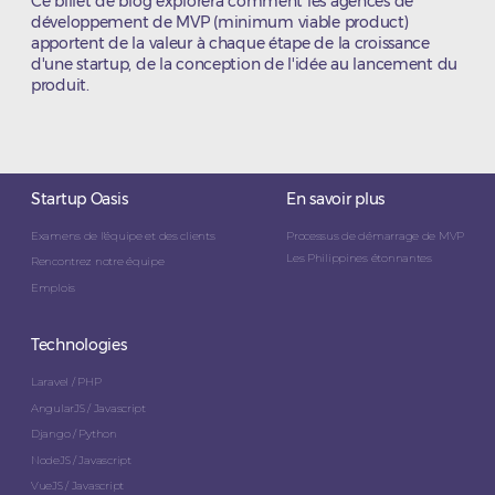
Ce billet de blog explorera comment les agences de
développement de MVP (minimum viable product)
apportent de la valeur à chaque étape de la croissance
d'une startup, de la conception de l'idée au lancement du
produit.
Startup Oasis
En savoir plus
Examens de l'équipe et des clients
Processus de démarrage de MVP
Les Philippines étonnantes
Rencontrez notre équipe
Emplois
Technologies
Laravel / PHP
AngularJS / Javascript
Django / Python
NodeJS / Javascript
VueJS / Javascript