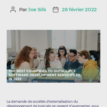
Par
Joe Silk
28 février 2022
Auteur
Date
de
de
l’article
l’article
La demande de sociétés d'externalisation du
développement de logiciels ne cessant d'augmenter, vous