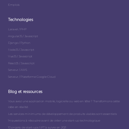
Emplois
Technologies
Laravel / PHP
AngularJS / Javascript
Django / Python
NodeJS / Javascript
VueJS / Javascript
ReactJS / Javascript
Serveur / AWS
Serveur / Plateforme Google Cloud
Blog et ressources
Vous avez une application mobile, logicielle ou web en tête ? Transformons cette
idée en réalité.
Les services minimums de développement de produits viables sont essentiels
14 questions à résoudre avant de créer une start-up technologique
10 projets de start-ups NFT à suivre en 2021