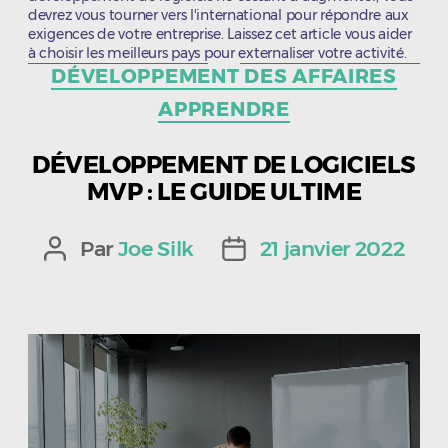
devrez vous tourner vers l'international pour répondre aux
exigences de votre entreprise. Laissez cet article vous aider
à choisir les meilleurs pays pour externaliser votre activité.
Catégories
DÉVELOPPEMENT DES AFFAIRES
APPRENDRE
DÉVELOPPEMENT DE LOGICIELS
MVP : LE GUIDE ULTIME
Par
Joe Silk
21 janvier 2022
Auteur
Date
de
de
l’article
l’article