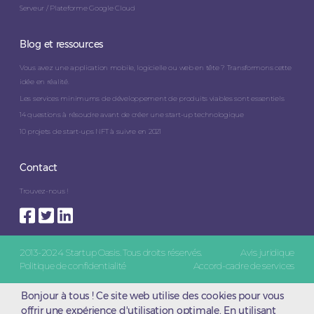
Serveur / Plateforme Google Cloud
Blog et ressources
Vous avez une application mobile, logicielle ou web en tête ? Transformons cette
idée en réalité.
Les services minimums de développement de produits viables sont essentiels
14 questions à résoudre avant de créer une start-up technologique
10 projets de start-ups NFT à suivre en 2021
Contact
Trouvez-nous !
2013-2024 Startup Oasis. Tous droits réservés.
Avis juridique
Politique de confidentialité
Accord-cadre de services
Bonjour à tous ! Ce site web utilise des cookies pour vous
offrir une expérience d'utilisation optimale. En utilisant