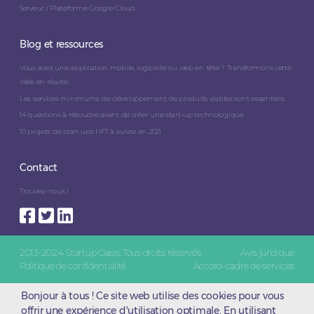
Serveur / Plateforme Google Cloud
Blog et ressources
Vous avez une application mobile, logicielle ou web en tête ? Transformons cette
idée en réalité.
Les services minimums de développement de produits viables sont essentiels
14 questions à résoudre avant de créer une start-up technologique
10 projets de start-ups NFT à suivre en 2021
Contact
Trouvez-nous !
2013-2024 Startup Oasis. Tous droits réservés.
Avis juridique
Politique de confidentialité
Accord-cadre de services
Bonjour à tous ! Ce site web utilise des cookies pour vous
offrir une expérience d'utilisation optimale. En utilisant