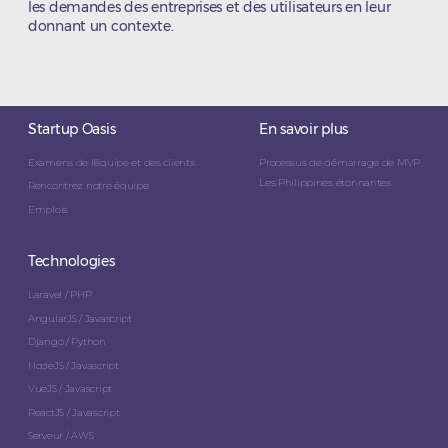
les demandes des entreprises et des utilisateurs en leur
donnant un contexte.
Startup Oasis
En savoir plus
Examens de l'équipe et des clients
Processus de démarrage de MVP
Les Philippines étonnantes
Rencontrez notre équipe
Emplois
Technologies
Laravel / PHP
AngularJS / Javascript
Django / Python
NodeJS / Javascript
VueJS / Javascript
ReactJS / Javascript
Serveur / AWS