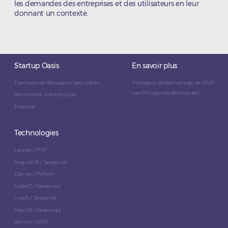
les demandes des entreprises et des utilisateurs en leur
donnant un contexte.
Startup Oasis
En savoir plus
Examens de l'équipe et des clients
Processus de démarrage de MVP
Les Philippines étonnantes
Rencontrez notre équipe
Emplois
Technologies
Laravel / PHP
AngularJS / Javascript
Django / Python
NodeJS / Javascript
VueJS / Javascript
ReactJS / Javascript
Serveur / AWS