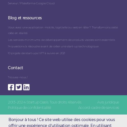
Serveur / Plateforme Google Cloud
Blog et ressources
Vous avez une application mobile, logicielle ou web en tête ? Transformons cette
idée en réalité.
Les services minimums de développement de produits viables sont essentiels
14 questions à résoudre avant de créer une start-up technologique
10 projets de start-ups NFT à suivre en 2021
Contact
Trouvez-nous !
2013-2024 Startup Oasis. Tous droits réservés.
Avis juridique
Politique de confidentialité
Accord-cadre de services
Bonjour à tous ! Ce site web utilise des cookies pour vous
offrir une expérience d'utilisation optimale. En utilisant